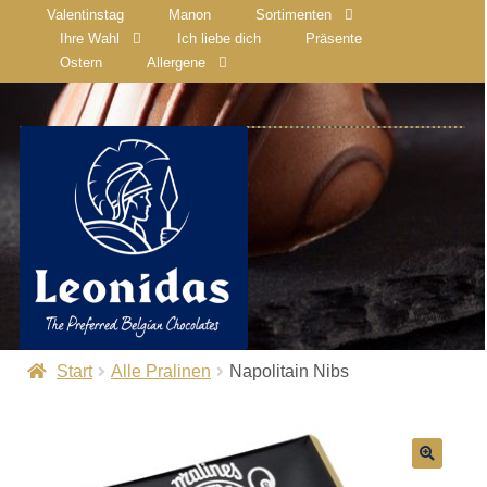
Valentinstag
Manon
Sortimenten
Ihre Wahl
Ich liebe dich
Präsente
Ostern
Allergene
Start
Alle Pralinen
Napolitain Nibs