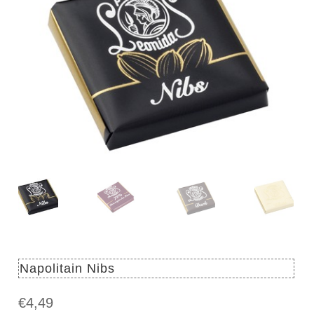
Napolitain Nibs
€
4,49