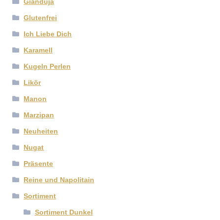
Gianduja
Glutenfrei
Ich Liebe Dich
Karamell
Kugeln Perlen
Likör
Manon
Marzipan
Neuheiten
Nugat
Präsente
Reine und Napolitain
Sortiment
Sortiment Dunkel