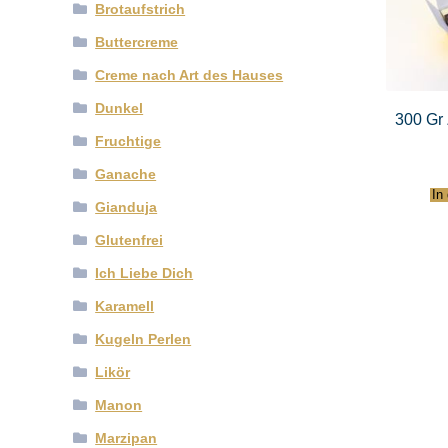
Brotaufstrich
Buttercreme
Creme nach Art des Hauses
Dunkel
300 Gr 
Fruchtige
Ganache
In
Gianduja
Glutenfrei
Ich Liebe Dich
Karamell
Kugeln Perlen
Likör
Manon
Marzipan