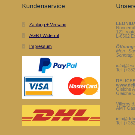
Kundenservice
Unsere
LEONID
Zahlung + Versand
Nonnemil
121, rou
AGB | Widerruf
L-6562 
Impressum
Öffnungs
Mon.–Sam
Sonntag: 
info@leon
Tel: (+35
DELICES
www.deli
Gleiche 
Gleiche Ö
Villeroy 
AMT Gas
info@deli
Tel: (+35