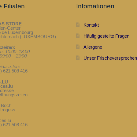
 Filialen
Infomationen
AS STORE
Kontakt
len-Center
te de Luxembourg
Häufig gestellte Fragen
Echternach (LUXEMBOURG)
Allergene
zeiten:
. 10:00–18:00
09:00 – 13:00
Unser Frischeverspreche
idas.store
2) 621 508 416
.LU
ces.lu
Adresse
ffnungszeiten
& Boch
troguss
ces.lu
2) 621 508 416