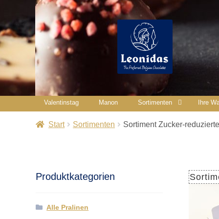
Valentinstag
Manon
Sortimenten
Ihre Wa
Start
Sortimenten
Sortiment Zucker-reduziert
Produktkategorien
Sortim
Alle Pralinen