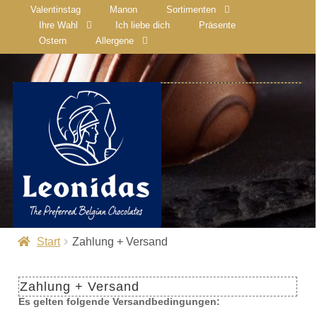
Valentinstag
Manon
Sortimenten
Ihre Wahl
Ich liebe dich
Präsente
Ostern
Allergene
Start
Zahlung + Versand
Zahlung + Versand
Es gelten folgende Versandbedingungen: