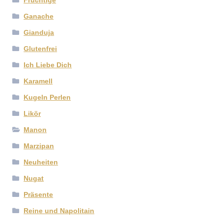
Ganache
Gianduja
Glutenfrei
Ich Liebe Dich
Karamell
Kugeln Perlen
Likör
Manon
Marzipan
Neuheiten
Nugat
Präsente
Reine und Napolitain