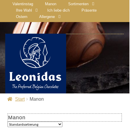
Valentinstag
Manon
Sortimenten
Ihre Wahl
Ich liebe dich
Präsente
Ostern
Allergene
Start
Manon
Manon