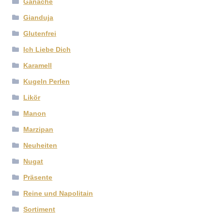
Ganache
Gianduja
Glutenfrei
Ich Liebe Dich
Karamell
Kugeln Perlen
Likör
Manon
Marzipan
Neuheiten
Nugat
Präsente
Reine und Napolitain
Sortiment