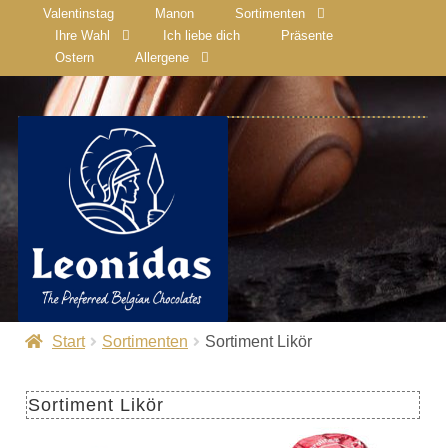
Valentinstag
Manon
Sortimenten
Ihre Wahl
Ich liebe dich
Präsente
Ostern
Allergene
Start
Sortimenten
Sortiment Likör
Sortiment Likör