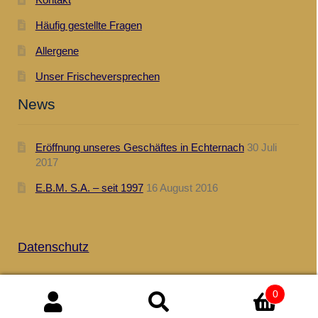
Häufig gestellte Fragen
Allergene
Unser Frischeversprechen
News
Eröffnung unseres Geschäftes in Echternach
30 Juli
2017
E.B.M. S.A. – seit 1997
16 August 2016
.
Datenschutz
0
Suchen nach:
Suchen