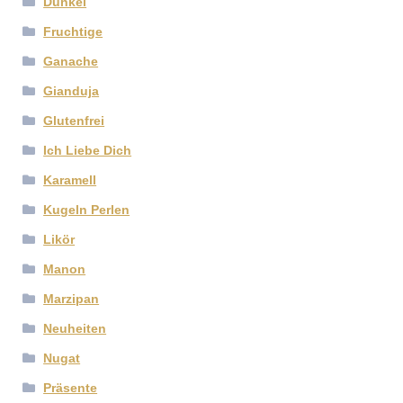
Dunkel
Fruchtige
Ganache
Gianduja
Glutenfrei
Ich Liebe Dich
Karamell
Kugeln Perlen
Likör
Manon
Marzipan
Neuheiten
Nugat
Präsente