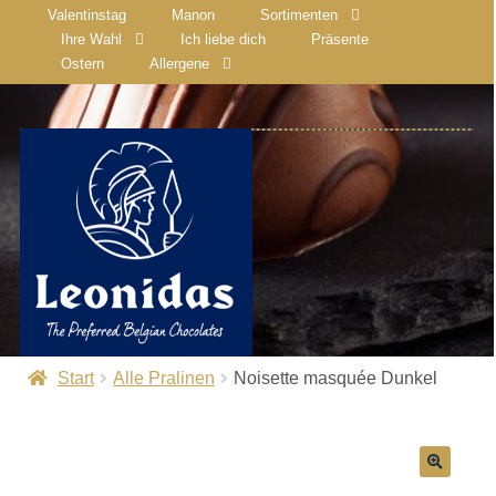
Valentinstag
Manon
Sortimenten
Ihre Wahl
Ich liebe dich
Präsente
Ostern
Allergene
Start
Alle Pralinen
Noisette masquée Dunkel