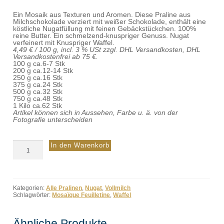
Ein Mosaik aus Texturen und Aromen. Diese Praline aus
Milchschokolade verziert mit weißer Schokolade, enthält eine
köstliche Nugatfüllung mit feinen Gebäckstückchen. 100%
reine Butter. Ein schmelzend-knuspriger Genuss. Nugat
verfeinert mit Knuspriger Waffel.
4,49 € / 100 g, incl. 3 % USt zzgl. DHL Versandkosten, DHL
Versandkostenfrei ab 75 €.
100 g ca.6-7 Stk
200 g ca.12-14 Stk
250 g ca.16 Stk
375 g ca.24 Stk
500 g ca.32 Stk
750 g ca.48 Stk
1 Kilo ca.62 Stk
Artikel können sich in Aussehen, Farbe u. ä. von der
Fotografie unterscheiden
Mosaïque
In den Warenkorb
Feuilletine
Menge
Kategorien:
Alle Pralinen
,
Nugat
,
Vollmilch
Schlagwörter:
Mosaïque Feuilletine
,
Waffel
Ähnliche Produkte