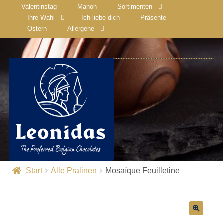
Valentinstag
Manon
Sortimenten
Ihre Wahl
Ich liebe dich
Präsente
Ostern
Allergene
Start
Alle Pralinen
Mosaïque Feuilletine