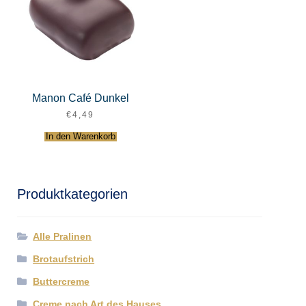
Manon Café Dunkel
€
4,49
In den Warenkorb
Produktkategorien
Alle Pralinen
Brotaufstrich
Buttercreme
Creme nach Art des Hauses