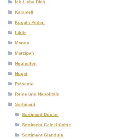
Ich Liebe Dich
Karamell
Kugeln Perlen
Likör
Manon
Marzipan
Neuheiten
Nugat
Präsente
Reine und Napolitain
Sortiment
Sortiment Dunkel
Sortiment Geleefrüchte
Sortiment Gianduja