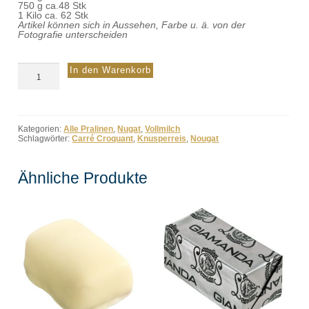
750 g ca.48 Stk
1 Kilo ca. 62 Stk
Artikel können sich in Aussehen, Farbe u. ä. von der
Fotografie unterscheiden
Carré
In den Warenkorb
Croquant
Milch
Menge
Kategorien:
Alle Pralinen
,
Nugat
,
Vollmilch
Schlagwörter:
Carré Croquant
,
Knusperreis
,
Nougat
Ähnliche Produkte