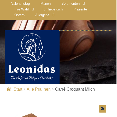
Valentinstag
Manon
Sortimenten
Ihre Wahl
Ich liebe dich
Präsente
Ostern
Allergene
Start
Alle Pralinen
Carré Croquant Milch