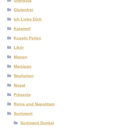
Gianduja
Glutenfrei
Ich Liebe Dich
Karamell
Kugeln Perlen
Likör
Manon
Marzipan
Neuheiten
Nugat
Präsente
Reine und Napolitain
Sortiment
Sortiment Dunkel