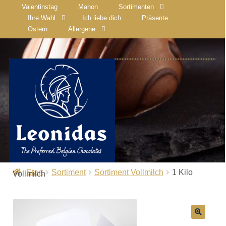
Valentinstag
Manon
Sortimenten
Ihre Wahl
Ich liebe dich
Präsente
Ostern
Allergene
Start
Sortiment
Sortiment Vollmilch
1 Kilo
Vollmilch