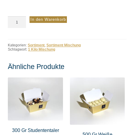
1
In den Warenkorb
Kilo
Mischung
Menge
Kategorien:
Sortiment
,
Sortiment Mischung
Schlagwort:
1 Kilo Mischung
Ähnliche Produkte
300 Gr Studententaler
500 Gr Weiße