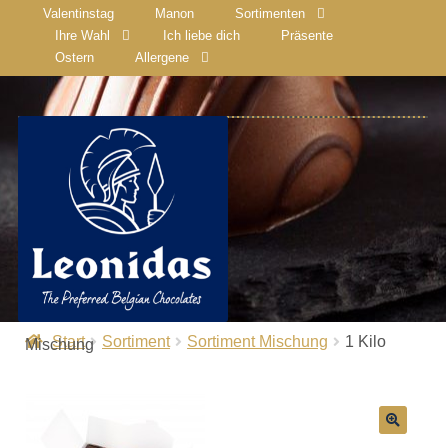
Valentinstag
Manon
Sortimenten
Ihre Wahl
Ich liebe dich
Präsente
Ostern
Allergene
Start
Sortiment
Sortiment Mischung
1 Kilo
Mischung