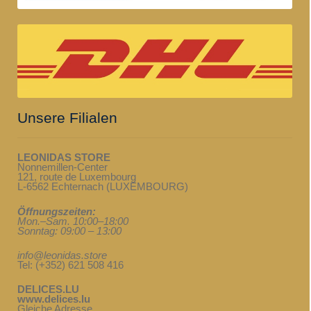
Unsere Filialen
LEONIDAS STORE
Nonnemillen-Center
121, route de Luxembourg
L-6562 Echternach (LUXEMBOURG)
Öffnungszeiten:
Mon.–Sam. 10:00–18:00
Sonntag: 09:00 – 13:00
info@leonidas.store
Tel: (+352) 621 508 416
DELICES.LU
www.delices.lu
Gleiche Adresse