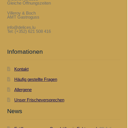
Gleiche Öffnungszeiten
Villeroy & Boch
AMT Gastroguss
info@delices.lu
Tel: (+352) 621 508 416
Infomationen
Kontakt
Häufig gestellte Fragen
Allergene
Unser Frischeversprechen
News