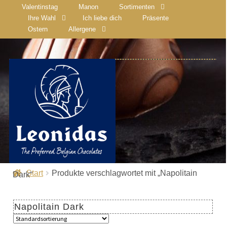
Valentinstag
Manon
Sortimenten
Ihre Wahl
Ich liebe dich
Präsente
Ostern
Allergene
Start
Produkte verschlagwortet mit „Napolitain
Dark“
Napolitain Dark