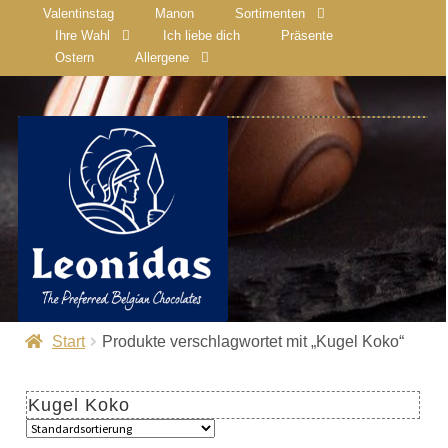
Valentinstag
Manon
Sortimenten
Ihre Wahl
Ich liebe dich
Präsente
Ostern
Allergene
Start
Produkte verschlagwortet mit „Kugel Koko“
Kugel Koko