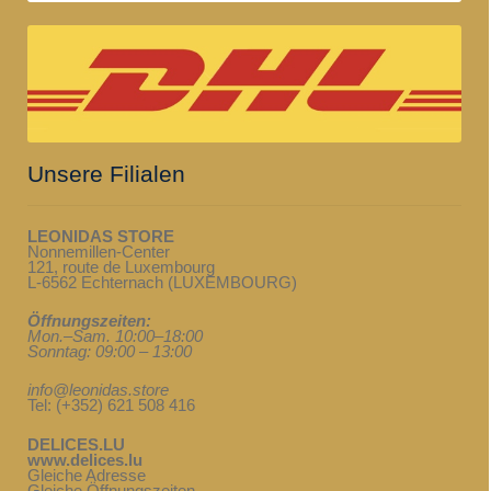
Unsere Filialen
LEONIDAS STORE
Nonnemillen-Center
121, route de Luxembourg
L-6562 Echternach (LUXEMBOURG)
Öffnungszeiten:
Mon.–Sam. 10:00–18:00
Sonntag: 09:00 – 13:00
info@leonidas.store
Tel: (+352) 621 508 416
DELICES.LU
www.delices.lu
Gleiche Adresse
Gleiche Öffnungszeiten