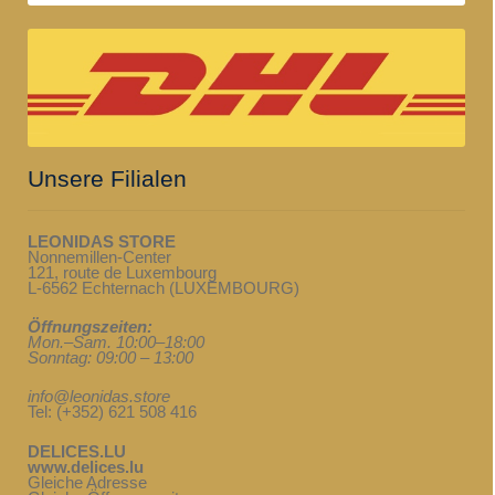
Unsere Filialen
LEONIDAS STORE
Nonnemillen-Center
121, route de Luxembourg
L-6562 Echternach (LUXEMBOURG)
Öffnungszeiten:
Mon.–Sam. 10:00–18:00
Sonntag: 09:00 – 13:00
info@leonidas.store
Tel: (+352) 621 508 416
DELICES.LU
www.delices.lu
Gleiche Adresse