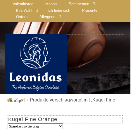
Valentinstag
Manon
Sortimenten
Ihre Wahl
Ich liebe dich
Präsente
Ostern
Allergene
Start
Produkte verschlagwortet mit „Kugel Fine
Orange“
Kugel Fine Orange