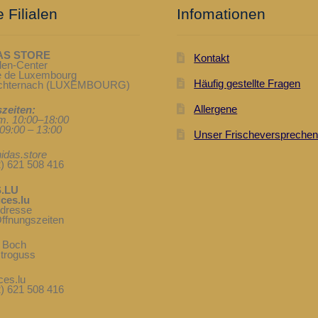
 Filialen
Infomationen
AS STORE
Kontakt
len-Center
te de Luxembourg
Häufig gestellte Fragen
Echternach (LUXEMBOURG)
Allergene
zeiten:
. 10:00–18:00
09:00 – 13:00
Unser Frischeverspreche
idas.store
2) 621 508 416
.LU
ces.lu
Adresse
ffnungszeiten
& Boch
troguss
ces.lu
2) 621 508 416