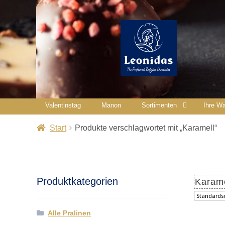
Valentinstag
Manon
Sortimenten
Ihre Wa
Start
Produkte verschlagwortet mit „Karamell“
Produktkategorien
Karame
Alle Pralinen