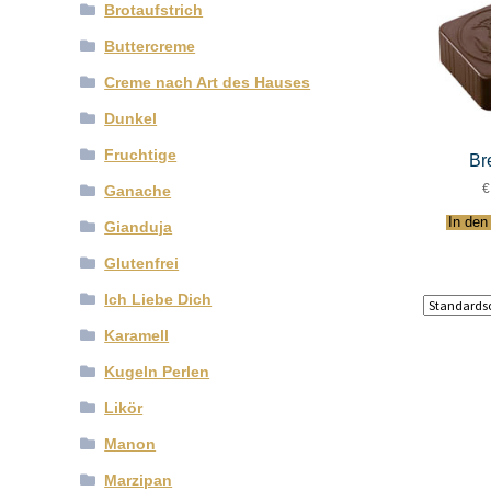
Brotaufstrich
Buttercreme
Creme nach Art des Hauses
Dunkel
Fruchtige
Br
Ganache
In den
Gianduja
Glutenfrei
Ich Liebe Dich
Karamell
Kugeln Perlen
Likör
Manon
Marzipan