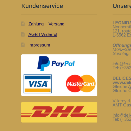
Kundenservice
Unsere
LEONID
Zahlung + Versand
Nonnemil
121, rou
AGB | Widerruf
L-6562 
Impressum
Öffnungs
Mon.–Sam
Sonntag: 
info@leon
Tel: (+35
DELICES
www.deli
Gleiche 
Gleiche Ö
Villeroy 
AMT Gas
info@deli
Tel: (+35