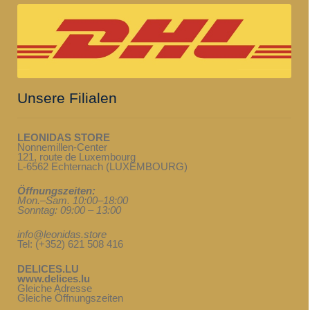
Unsere Filialen
LEONIDAS STORE
Nonnemillen-Center
121, route de Luxembourg
L-6562 Echternach (LUXEMBOURG)
Öffnungszeiten:
Mon.–Sam. 10:00–18:00
Sonntag: 09:00 – 13:00
info@leonidas.store
Tel: (+352) 621 508 416
DELICES.LU
www.delices.lu
Gleiche Adresse
Gleiche Öffnungszeiten