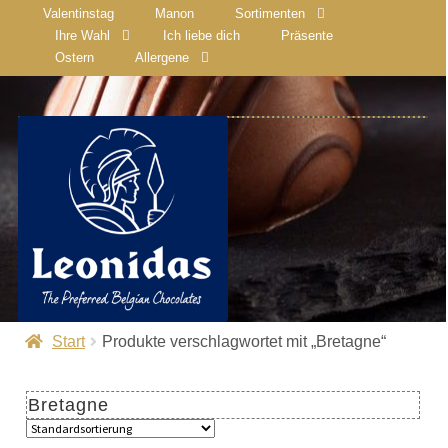
Valentinstag
Manon
Sortimenten
Ihre Wahl
Ich liebe dich
Präsente
Ostern
Allergene
Start
Produkte verschlagwortet mit „Bretagne“
Bretagne