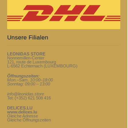
Unsere Filialen
LEONIDAS STORE
Nonnemillen-Center
121, route de Luxembourg
L-6562 Echternach (LUXEMBOURG)
Öffnungszeiten:
Mon.–Sam. 10:00–18:00
Sonntag: 09:00 – 13:00
info@leonidas.store
Tel: (+352) 621 508 416
DELICES.LU
www.delices.lu
Gleiche Adresse
Gleiche Öffnungszeiten