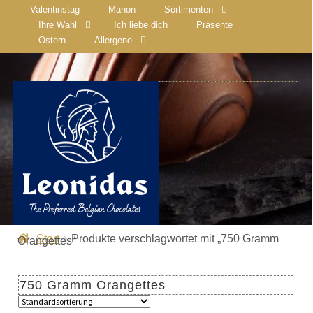
Valentinstag
Manon
Sortimenten
Ihre Wahl
Ich liebe dich
Präsente
Ostern
Allergene
Start
Produkte verschlagwortet mit „750 Gramm
Orangettes“
750 Gramm Orangettes