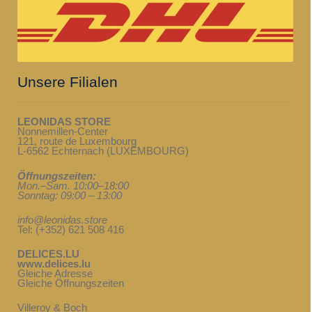
Unsere Filialen
LEONIDAS STORE
Nonnemillen-Center
121, route de Luxembourg
L-6562 Echternach (LUXEMBOURG)
Öffnungszeiten:
Mon.–Sam. 10:00–18:00
Sonntag: 09:00 – 13:00
info@leonidas.store
Tel: (+352) 621 508 416
DELICES.LU
www.delices.lu
Gleiche Adresse
Gleiche Öffnungszeiten
Villeroy & Boch