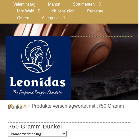
Valentinstag
Manon
Sortimenten
Ihre Wahl
Ich liebe dich
Präsente
Ostern
Allergene
Start
Produkte verschlagwortet mit „750 Gramm
Dunkel“
750 Gramm Dunkel