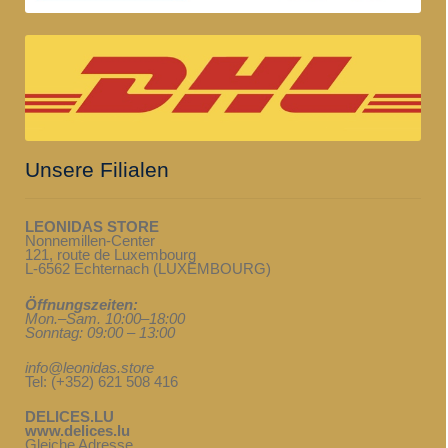
Unsere Filialen
LEONIDAS STORE
Nonnemillen-Center
121, route de Luxembourg
L-6562 Echternach (LUXEMBOURG)
Öffnungszeiten:
Mon.–Sam. 10:00–18:00
Sonntag: 09:00 – 13:00
info@leonidas.store
Tel: (+352) 621 508 416
DELICES.LU
www.delices.lu
Gleiche Adresse