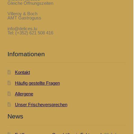
Gleiche Öffnungszeiten
Villeroy & Boch
AMT Gastroguss
info@delices.lu
Tel: (+352) 621 508 416
Infomationen
Kontakt
Häufig gestellte Fragen
Allergene
Unser Frischeversprechen
News