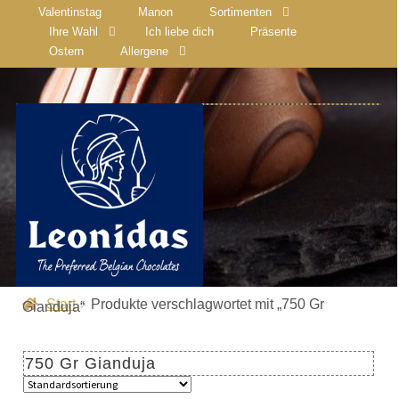
Valentinstag
Manon
Sortimenten
Ihre Wahl
Ich liebe dich
Präsente
Ostern
Allergene
Start
Produkte verschlagwortet mit „750 Gr
Gianduja“
750 Gr Gianduja